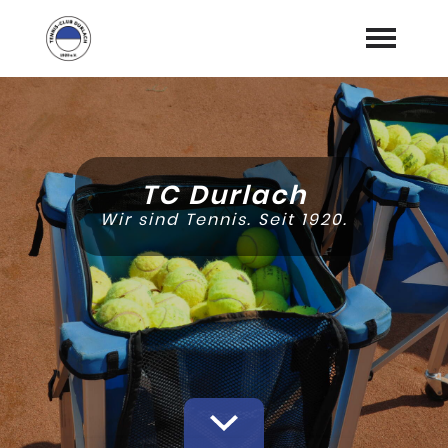
Startseite
Aktuelles
TC Durlach
Allgemeines
expand_more
Wir sind Tennis. Seit 1920.
Vereinskalender
Platzbuchung
Sport
expand_more
Gastronomie
expand_more