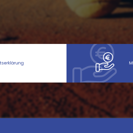
ttserklärung
M