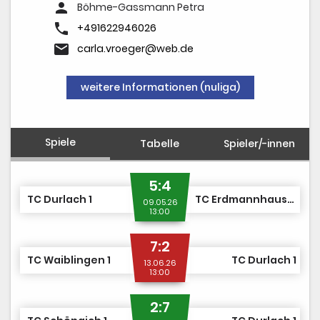
person
Böhme-Gassmann Petra
phone
+491622946026
email
carla.vroeger@web.de
weitere Informationen (nuliga)
Spiele
Tabelle
Spieler/-innen
5:4
TC Durlach 1
TC Erdmannhausen 1
09.05.26
13:00
7:2
TC Waiblingen 1
TC Durlach 1
13.06.26
13:00
2:7