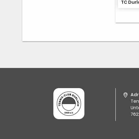
TC Durl
Adr
Ten
Unt
762