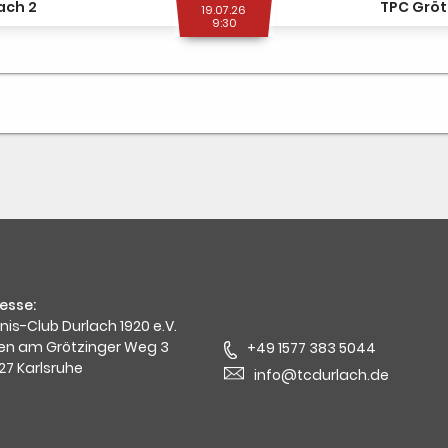
ach 2
TPC Gröt
19.07.26
9:30
esse:
nis-Club Durlach 1920 e.V.
en am Grötzinger Weg 3
+49 1577 383 5044
27 Karlsruhe
info@tcdurlach.de