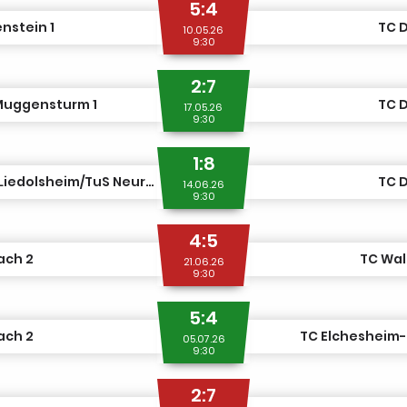
5:4
nstein 1
TC D
10.05.26
9:30
2:7
Muggensturm 1
TC D
17.05.26
9:30
1:8
TSG TV Liedolsheim/TuS Neureut 1
TC D
14.06.26
9:30
4:5
ach 2
TC Wal
21.06.26
9:30
5:4
ach 2
TC Elchesheim-I
05.07.26
9:30
2:7