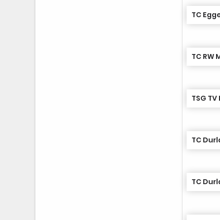
TC Egge
TC RW 
TC Durl
TC Durl