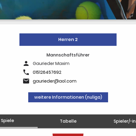
Herren 2
Mannschaftsführer
person
Gaurieder Maxim
phone
015126457692
email
gaurieder@aol.com
weitere Informationen (nuliga)
Spiele
Tabelle
Spieler/-i