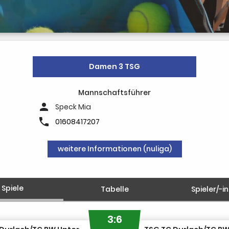
Damen 3 TSG
Mannschaftsführer
person
Speck Mia
phone
01608417207
weitere Informationen (nuliga)
Spiele
Tabelle
Spieler/-i
3:6