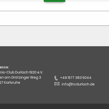
esse:
nis-Club Durlach 1920 e.V.
en am Grötzinger Weg 3
+49 1577 383 5044
27 Karlsruhe
info@tcdurlach.de