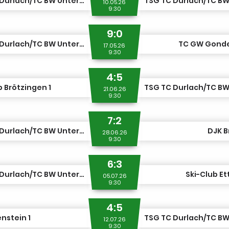
TSG TC Durlach/TC BW Untergrombach 2
10.05.26
9:30
9:0
TSG TC Durlach/TC BW Untergrombach 3
TC GW Gonde
17.05.26
9:30
4:5
b Brötzingen 1
21.06.26
9:30
7:2
TSG TC Durlach/TC BW Untergrombach 3
DJK B
28.06.26
9:30
6:3
TSG TC Durlach/TC BW Untergrombach 3
Ski-Club Et
05.07.26
9:30
4:5
nstein 1
12.07.26
9:30