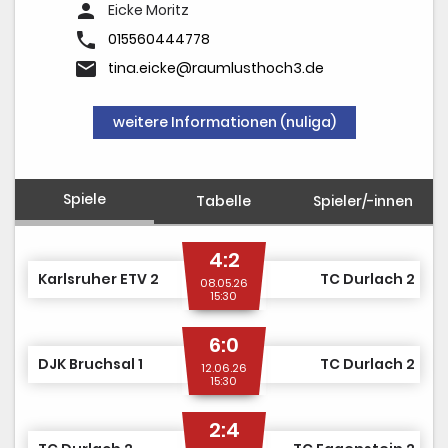
person
Eicke Moritz
phone
015560444778
email
tina.eicke@raumlusthoch3.de
weitere Informationen (nuliga)
Spiele
Tabelle
Spieler/-innen
4:2
Karlsruher ETV 2
TC Durlach 2
08.05.26
15:30
6:0
DJK Bruchsal 1
TC Durlach 2
12.06.26
15:30
2:4