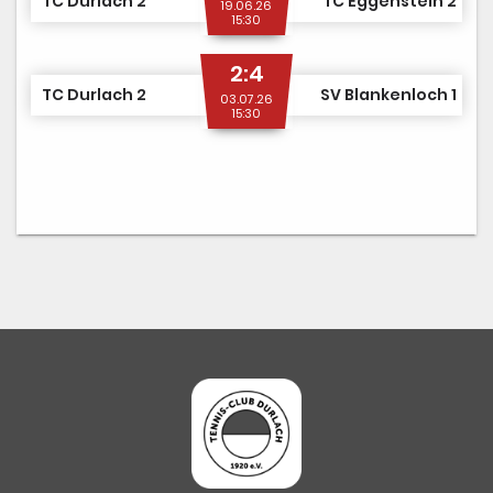
TC Durlach 2
TC Eggenstein 2
19.06.26
15:30
2:4
TC Durlach 2
SV Blankenloch 1
03.07.26
15:30