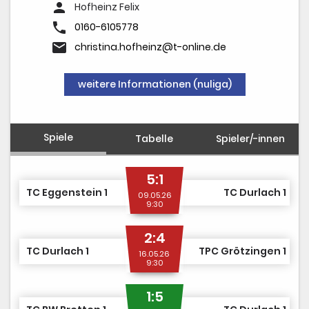
person
Hofheinz Felix
phone
0160-6105778
email
christina.hofheinz@t-online.de
weitere Informationen (nuliga)
Spiele
Tabelle
Spieler/-innen
5:1
TC Eggenstein 1
TC Durlach 1
09.05.26
9:30
2:4
TC Durlach 1
TPC Grötzingen 1
16.05.26
9:30
1:5