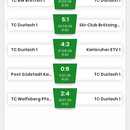
TC BW Bretten 1
TC Durlach 1
13.06.26
9:30
5:1
TC Durlach 1
Ski-Club Brötzingen 1
20.06.26
9:30
4:2
TC Durlach 1
Karlsruher ETV 1
27.06.26
9:30
0:6
Post Südstadt Karlsruhe 1
TC Durlach 1
11.07.26
9:30
2:4
TC Wolfsberg Pforzheim 1
TC Durlach 1
18.07.26
9:30