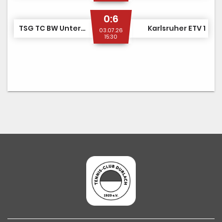
0:6
TSG TC BW Untergrombach/TC Durlach 2
Karlsruher ETV 1
03.07.26
15:30