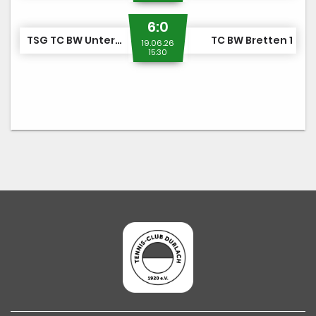
6:0
TSG TC BW Untergrombach/TC Durlach 3
TC BW Bretten 1
19.06.26
15:30