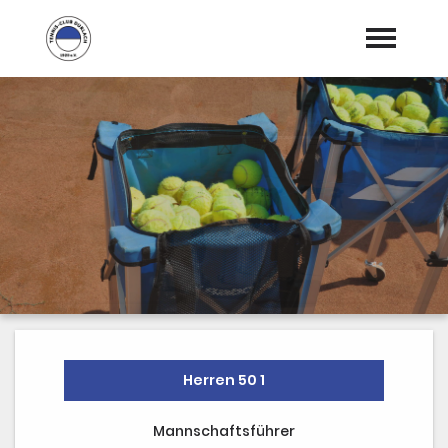
Startseite
Aktuelles
Allgemeines
expand_more
Vereinskalender
Platzbuchung
Sport
expand_more
Gastronomie
expand_more
Herren 50 1
Mannschaftsführer