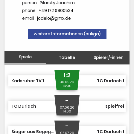
person
Pilarsky Joachim
phone
+49 172 6900534
email
jodelo@gmx.de
weitere Informationen (nuliga)
Spiele
Tabelle
Spieler/-innen
1:2
Karlsruher TV 1
TC Durlach 1
30.05.26
16:00
-
TC Durlach 1
spielfrei
07.06.26
14:00
-
Sieger aus Begegnung Nr. 5
TC Durlach 1
05.07.26