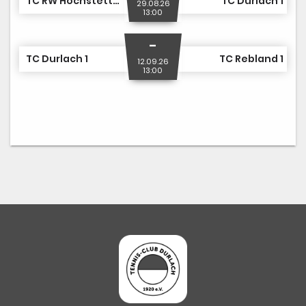
TC RW Hochstetten 1
TC Durlach 1
29.08.26
13:00
-
TC Durlach 1
TC Rebland 1
12.09.26
13:00