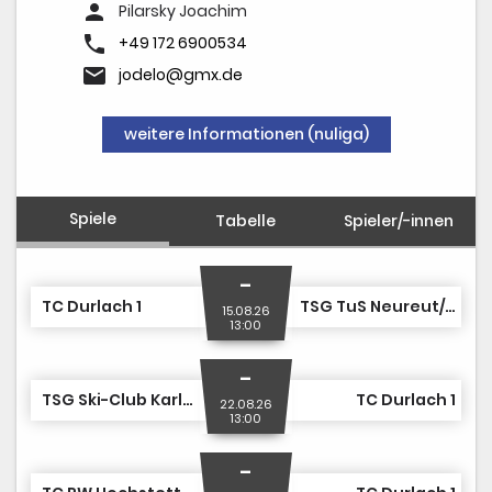
person
Pilarsky Joachim
phone
+49 172 6900534
email
jodelo@gmx.de
weitere Informationen (nuliga)
Spiele
Tabelle
Spieler/-innen
-
TC Durlach 1
TSG TuS Neureut/TC Eggenstein/TSV Daxlanden 1
15.08.26
13:00
-
TSG Ski-Club Karlsruhe/FSSV Karlsruhe/SSC Karlsruhe 1
TC Durlach 1
22.08.26
13:00
-